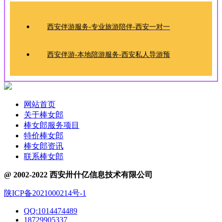
西安伴游服务-专业旅游陪伴-西安一对一
西安伴游-本地陪游服务-西安私人导游预
西安旅游陪伴-专业向导预约-西安伴游地
网站首页
西安伴游地陪旅游私人导游服务预约
关于棒女郎
棒女郎服务项目
特价棒女郎
图解：二代棒女郎功效作用
棒女郎资讯
联系棒女郎
新品棒女郎哪有卖的
@ 2002-2022 西安卅什亿信息技术有限公司
陕ICP备2021000214号-1
棒女郎有效成分是什么，对人体有何益
QQ:1014474489
18729905337
棒女郎官方网站是哪个，如何买到正品